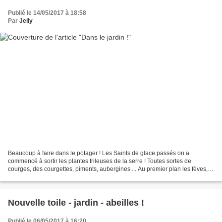
Publié le 14/05/2017 à 18:58
Par
Jelly
Beaucoup à faire dans le potager ! Les Saints de glace passés on a
commencé à sortir les plantes frileuses de la serre ! Toutes sortes de
courges, des courgettes, piments, aubergines ... Au premier plan les fèves,
on en mange presque tous les jours, à...
Nouvelle toile - jardin - abeilles !
Publié le 06/05/2017 à 16:20