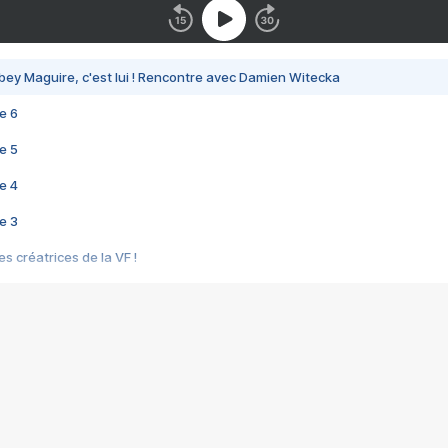
bey Maguire, c'est lui ! Rencontre avec Damien Witecka
e 6
e 5
e 4
e 3
s créatrices de la VF !
e 2
e 1
e Mektoub My Love arrive enfin ! Rencontre avec Shaïn Boumedine et Sal
i : après Toni en famille
elle réalise le bouleversant Dites lui que je l'aime