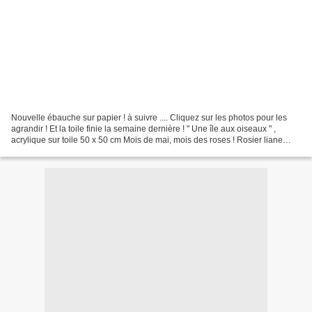
Nouvelle ébauche sur papier ! à suivre .... Cliquez sur les photos pour les
agrandir ! Et la toile finie la semaine dernière ! " Une île aux oiseaux " ,
acrylique sur toile 50 x 50 cm Mois de mai, mois des roses ! Rosier liane
Albertine sur la maison Rosiers...