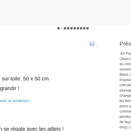
Prés
…
En Fra
(Jean-L
du nor
ancien
Blanc,
e sur toile 50 x 50 cm
inspira
chevale
grandir !
paysage
changea
les for
peins 
comme 
peintur
de faço
blog j'
 se régale avec les aillets !