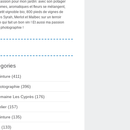
passion pour mon jardin: avec son potager
umes, aromatiques et fleurs se mélangent,
etit vignoble bio, 800 pieds de vignes de
 Syrah, Merlot et Malbec sur un terroir
e qui fait un bon vin ! Et aussi ma passion
 photographie !
gories
inture
(411)
otographie
(396)
maine Les Cyprès
(176)
elier
(157)
inture
(135)
t
(133)