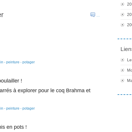
20
er
20
…
20
Lien
Le
Mo
ulailler !
Ma
rrés à explorer pour le coq Brahma et
is en pots !