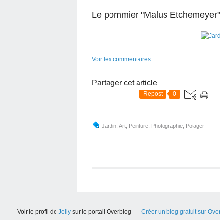
Le pommier "Malus Etchemeyer" e
Voir les commentaires
Partager cet article
Repost
0
Jardin
,
Art
,
Peinture
,
Photographie
,
Potager
Voir le profil de
Jelly
sur le portail Overblog
Créer un blog gratuit sur Ove