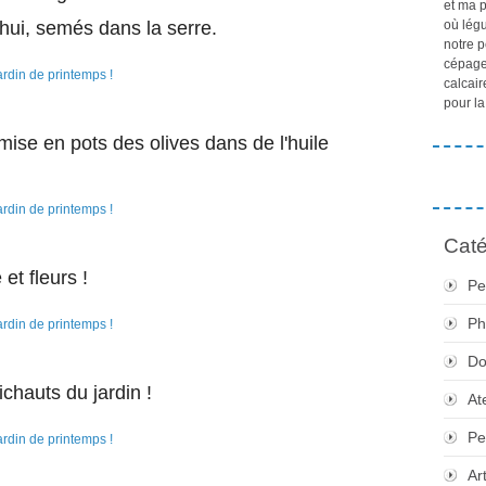
et ma 
'hui, semés dans la serre.
où lég
notre p
cépages
calcair
pour la
ise en pots des olives dans de l'huile
Caté
et fleurs !
Pe
Ph
Do
ichauts du jardin !
At
Pe
Ar