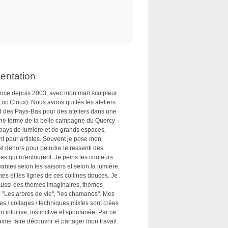
entation
nce depuis 2003, avec mon mari sculpteur
uc Cloux). Nous avons quittés les ateliers
d des Pays-Bas pour des ateliers dans une
ne ferme de la belle campagne du Quercy
 pays de lumière et de grands espaces,
nt pour artistes. Souvent je pose mon
t dehors pour peindre le ressenti des
s qui m'entourent. Je peins les couleurs
ntes selon les saisons et selon la lumière,
mes et les lignes de ces collines douces. Je
aussi des thèmes imaginaires, thèmes
"Les arbres de vie", "les chamanes". Mes
es / collages / techniques mixtes sont crées
n intuitive, instinctive et spontanée. Par ce
 aime faire découvrir et partager mon travail