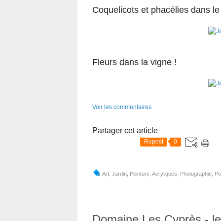
Coquelicots et phacélies dans le 
Fleurs dans la vigne !
Voir les commentaires
Partager cet article
Repost
0
Art
,
Jardin
,
Peinture
,
Acryliques
,
Photographie
,
Po
Domaine Les Cyprès - le 