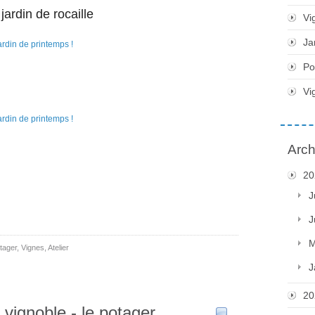
jardin de rocaille
Vi
Ja
Po
Vi
Arch
20
J
J
M
tager
,
Vignes
,
Atelier
J
20
vignoble - le potager
…