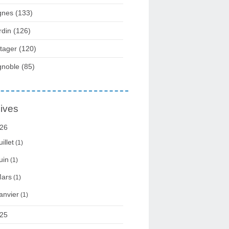
gnes
(133)
rdin
(126)
tager
(120)
gnoble
(85)
ives
26
uillet
(1)
uin
(1)
ars
(1)
anvier
(1)
25