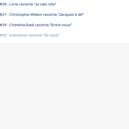
28 : Lorie raconte "Je vais vite"
#27 : Christophe Willem raconte "Jacques a dit"
#26 : Chimène Badi raconte "Entre nous"
#25 : Indochine raconte "3e sexe"
#24 : Zaho raconte "C'est chelou"
#23 : Patrick Bruel raconte "Au café des délices"
#22 : Kyo raconte "Le chemin"
#21 : Nolwenn Leroy raconte "Cassé"
#20 : Patrick Hernandez raconte "Born to be alive"
#19 : Lorie raconte "Près de moi"
#18 : Michael Jones raconte "A nos actes manqués" (avec Jean-Jacque
#17 : Khaled raconte "Aïcha"
#16 : Corneille raconte "Parce qu'on vient de loin"