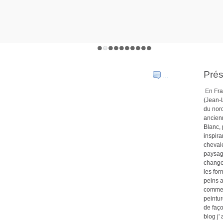
Prés
…
En Fra
(Jean-L
du nor
ancien
Blanc,
inspira
chevale
paysage
changea
les for
peins 
comme 
peintur
de faço
blog j'