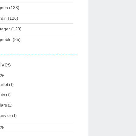
gnes
(133)
rdin
(126)
tager
(120)
gnoble
(85)
ives
26
uillet
(1)
uin
(1)
ars
(1)
anvier
(1)
25