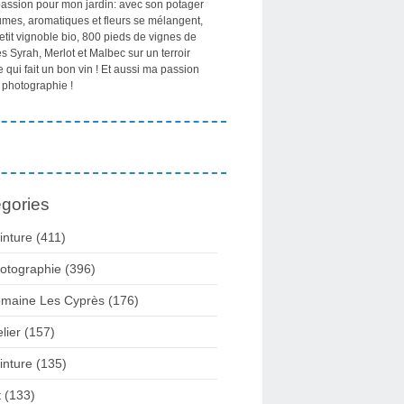
passion pour mon jardin: avec son potager
umes, aromatiques et fleurs se mélangent,
etit vignoble bio, 800 pieds de vignes de
 Syrah, Merlot et Malbec sur un terroir
e qui fait un bon vin ! Et aussi ma passion
 photographie !
gories
inture
(411)
otographie
(396)
maine Les Cyprès
(176)
elier
(157)
inture
(135)
t
(133)