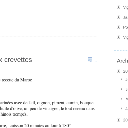
Vi
Ja
Po
Vi
x crevettes
Arch
…
20
e recette du Maroc !
J
J
M
marinées avec de l'ail, oignon, piment, cumin, bouquet
 huile d'olive, un peu de vinaigre ; le tout revenu dans
J
chinois trempés.
20
eurre, cuisson 20 minutes au four à 180°