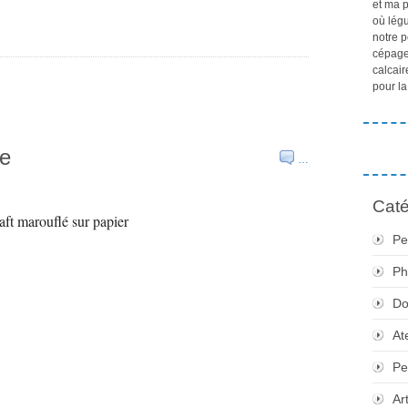
et ma 
où lég
notre p
cépages
calcair
pour la
he
…
Caté
aft marouflé sur papier
Pe
Ph
Do
At
Pe
Ar