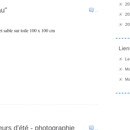
20
au"
…
20
20
t sable sur toile 100 x 100 cm
Lien
Le
Mo
Ma
urs d'été - photographie
…