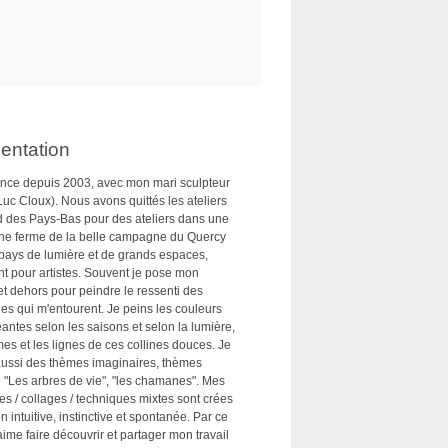
entation
nce depuis 2003, avec mon mari sculpteur
uc Cloux). Nous avons quittés les ateliers
d des Pays-Bas pour des ateliers dans une
ne ferme de la belle campagne du Quercy
 pays de lumière et de grands espaces,
nt pour artistes. Souvent je pose mon
t dehors pour peindre le ressenti des
s qui m'entourent. Je peins les couleurs
ntes selon les saisons et selon la lumière,
mes et les lignes de ces collines douces. Je
aussi des thèmes imaginaires, thèmes
"Les arbres de vie", "les chamanes". Mes
es / collages / techniques mixtes sont crées
n intuitive, instinctive et spontanée. Par ce
 aime faire découvrir et partager mon travail